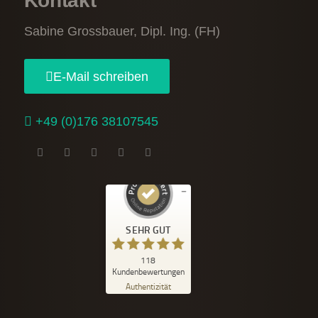
Kontakt
Sabine Grossbauer, Dipl. Ing. (FH)
E-Mail schreiben
+49 (0)176 38107545
Kundenbewertungen und Erfahrungen zu
Sabine Grossbauer
SEHR GUT
SEHR GUT
118
%
99
Kundenbewertungen
Empfehlungen auf
Authentizität
ProvenExpert.com
5,00
/
4,97