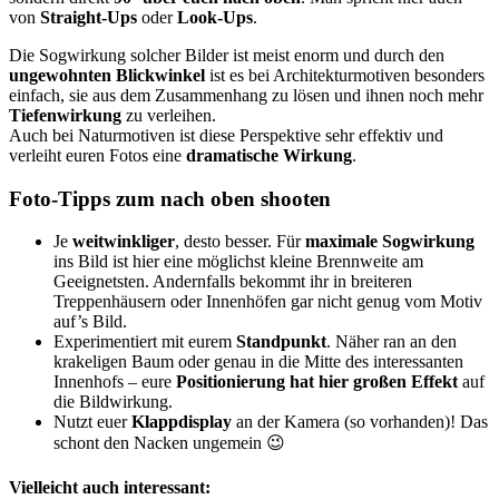
von
Straight-Ups
oder
Look-Ups
.
Die Sogwirkung solcher Bilder ist meist enorm und durch den
ungewohnten Blickwinkel
ist es bei Architekturmotiven besonders
einfach, sie aus dem Zusammenhang zu lösen und ihnen noch mehr
Tiefenwirkung
zu verleihen.
Auch bei Naturmotiven ist diese Perspektive sehr effektiv und
verleiht euren Fotos eine
dramatische Wirkung
.
Foto-Tipps zum nach oben shooten
Je
weitwinkliger
, desto besser. Für
maximale Sogwirkung
ins Bild ist hier eine möglichst kleine Brennweite am
Geeignetsten. Andernfalls bekommt ihr in breiteren
Treppenhäusern oder Innenhöfen gar nicht genug vom Motiv
auf’s Bild.
Experimentiert mit eurem
Standpunkt
. Näher ran an den
krakeligen Baum oder genau in die Mitte des interessanten
Innenhofs – eure
Positionierung hat hier großen Effekt
auf
die Bildwirkung.
Nutzt euer
Klappdisplay
an der Kamera (so vorhanden)! Das
schont den Nacken ungemein 😉
Vielleicht auch interessant: