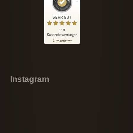
Kundenbewertungen und Erfahrungen zu
Sabine Grossbauer
SEHR GUT
SEHR GUT
118
%
99
Kundenbewertungen
Empfehlungen auf
Authentizität
ProvenExpert.com
5,00
/
4,97
80
38
Bewertungen auf
1
Bewertungen von
ProvenExpert.com
anderen Quelle
Instagram
Blick aufs ProvenExpert-Profil werfen
19.07.2026