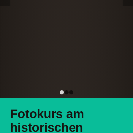
1
2
3
Fotokurs am
historischen