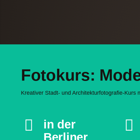
Fotokurs: Mode
Kreativer Stadt- und Architekturfotografie-Kur
in der
Berliner