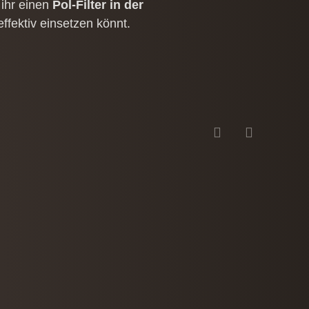
e ihr einen
Pol-Filter in der
ffektiv einsetzen könnt.
Zurück
Weiter
agen und Austausch blieb. Als
besondere zu Architektur, Linien und
are Empfehlung!