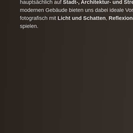
hauptsächlich auf
Stadt-​,​ Architektur- und St
modernen Gebäude bieten uns dabei ideale Vor
fotografisch mit
Licht und Schatten
​,​
Reflexio
spielen.
„
Sehr schöner und praxisnaher Fotokurs.
Wiedereinsteiger in die Fotografie habe ich
Spiegelungen, mitgenommen.
Sabine hat den Kurs „Moderne Architektur 
Stefan
mehr Kunden-Bewertungen