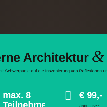
&
rne Architektur
s mit Schwerpunkt auf die Inszenierung von Reflexionen 
max. 8
€ 99,-
Teilnehmer
(inkl. USt.
)