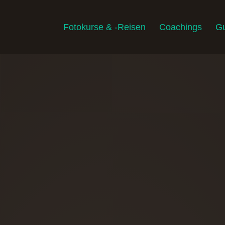
Fotokurse & -Reisen
Coachings
Gu