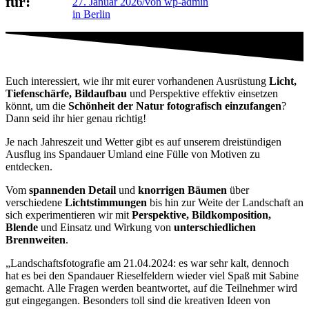
für:
27. Januar 2026
/
von wp-admin
in Berlin
Euch interessiert, wie ihr mit eurer vorhandenen Ausrüstung
Licht,
Tiefenschärfe, Bildaufbau
und Perspektive effektiv einsetzen
könnt, um die
Schönheit der Natur fotografisch einzufangen
?
Dann seid ihr hier genau richtig!
Je nach Jahreszeit und Wetter gibt es auf unserem dreistündigen
Ausflug ins Spandauer Umland eine Fülle von Motiven zu
entdecken.
Vom
spannenden Detail
und
knorrigen Bäumen
über
verschiedene
Lichtstimmungen
bis hin zur Weite der Landschaft an
sich experimentieren wir mit
Perspektive, Bildkomposition,
Blende
und Einsatz und Wirkung von
unterschiedlichen
Brennweiten
.
„
Landschaftsfotografie am 21.04.2024: es war sehr kalt, dennoch
hat es bei den Spandauer Rieselfeldern wieder viel Spaß mit Sabine
gemacht. Alle Fragen werden beantwortet, auf die Teilnehmer wird
gut eingegangen. Besonders toll sind die kreativen Ideen von